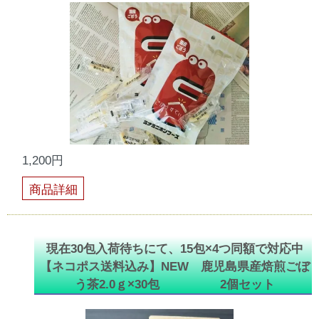
1,200円
商品詳細
現在30包入荷待ちにて、15包×4つ同額で対応中
【ネコポス送料込み】NEW 鹿児島県産焙煎ごぼ
う茶2.0ｇ×30包 2個セット